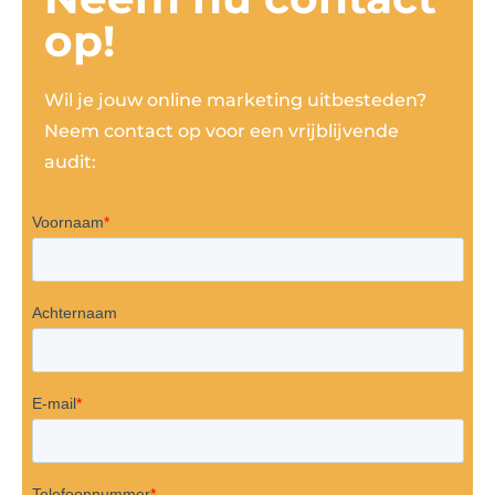
op!
Wil je jouw online marketing uitbesteden?
Neem contact op voor een vrijblijvende
audit:
+31 318 – 49 53 67