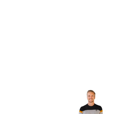
Onze specialist:
Jordi
“Ik vind het geweldig om met FixPart samen te
werken. Ik ken het bedrijf door mijn studie al
jaren, dus ik weet goed hoe het bedrijf werkt. Dat
helpt zeker in mijn rol als team lead. Zo kunnen
we de beste campagnes neerzetten en
uitbreiden in heel Europa.”