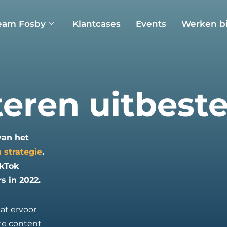
eam Fosby
Klantcases
Events
Werken bi
teren uitbest
van het
 strategie
.
ikTok
s in 2022.
at ervoor
nte content