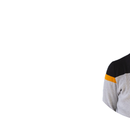
s even
at er
id om