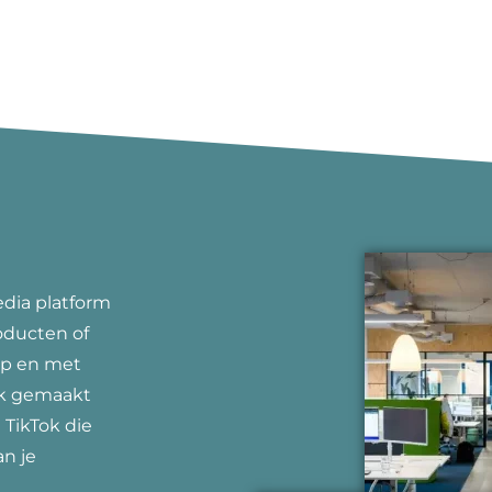
edia platform
roducten of
ep en met
jk gemaakt
TikTok die
an je