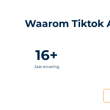
Waarom Tiktok A
16
+
Jaar ervaring