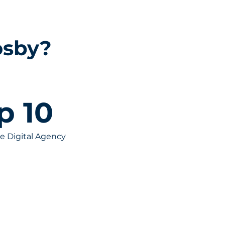
osby?
p 
10
e Digital Agency