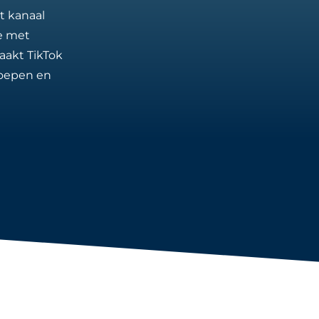
t kanaal
ie met
aakt TikTok
roepen en