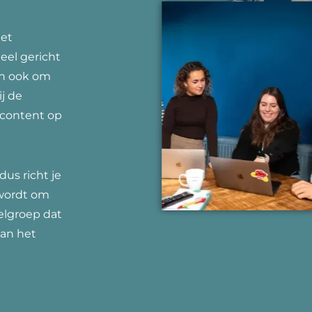
het
eel gericht
an ook om
ij de
 content op
us richt je
k wordt om
oelgroep dat
aan het