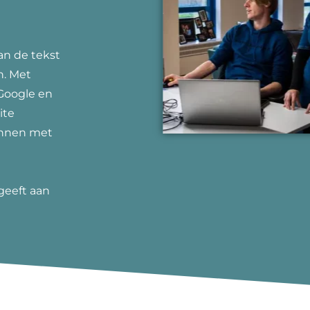
an de tekst
n. Met
Google en
ite
innen met
geeft aan