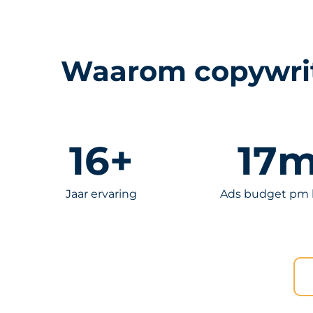
Waarom copywrit
16
+
17
m
Jaar ervaring
Ads budget pm