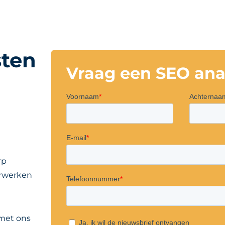
sten
Vraag een SEO ana
rp
erwerken
 met ons