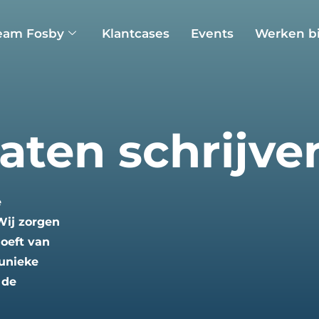
eam Fosby
Klantcases
Events
Werken bi
aten schrijve
e
Wij zorgen
hoeft van
 unieke
 de