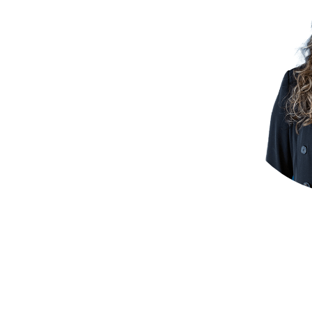
 je
 Wij
or